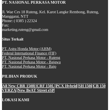
PT. NASIONAL PERKASA MOTOR
All New CBR 150R
Jl. Wae Ces 18 Ruteng, Kel. Karot Langke Rembong, Ruteng,
Manggarai, NTT
Phone: ( 0385 ) 22324
Fax:
marketing.ruteng@gmail.com
CB 150 VERZA
Situs Terkait
PT. Astra Honda Motor (AHM)
Federal International Finance (FIF)
PT. Nasional Perkasa Motor - Ruteng
PT. Nasional Perkasa Motor - Bajawa
SH 150i
PT. Nasional Perkasa Motor - Bajo
PILIHAN PRODUK
All New CBR 150R
CRF 150L
PCX Hybrid
SH 150i
CB 150
PCX Hybrid
VERZA
New BeAT Street eSP
LOKASI KAMI