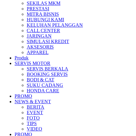
SEKILAS MKM
All New Scoopy
PRESTASI
MITRA BISNIS
HUBUNGI KAMI
KELUHAN PELANGGAN
CALL CENTER
JARINGAN
VARIO 160
SIMULASI KREDIT
AKSESORIS
APPAREL
Produk
SERVIS MOTOR
ADV 160
SERVIS BERKALA
BOOKING SERVIS
BODI & CAT
SUKU CADANG
HONDA CARE
PROMO
All New BeAT eSP
NEWS & EVENT
BERITA
EVENT
FOTO
TIPS
VIDEO
PCX 160 eSP
PROMO