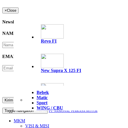
×
Close
Newsletter
NAMA
*
Revo FI
EMAIL
*
New Supra X 125 FI
Please Enter Security Code
Not readable? Change text.
Bebek
Matic
All New Supra GTR 15
Sport
WING / CBU
Toggle navigation
MENU
PT. NASIONAL PERKASA MOTOR
MKM
VISI & MISI