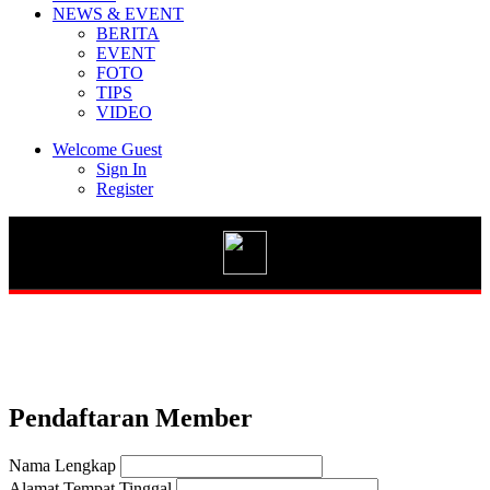
NEWS & EVENT
BERITA
EVENT
FOTO
TIPS
Vario 125 eSP
VIDEO
Welcome Guest
Sign In
Register
New BeAT Street eSP
STYLO 160
Pendaftaran Member
GENIO
Nama Lengkap
Alamat Tempat Tinggal