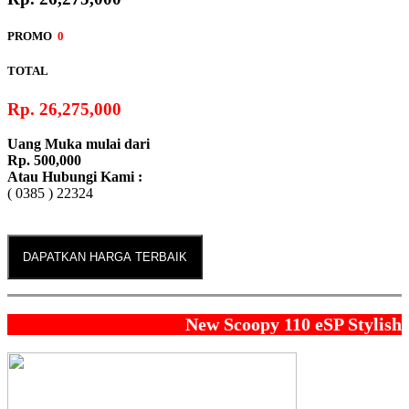
Tipe Starter
PROMO
0
Otomatis, V-Matic
TOTAL
Sistem Bahan Bakar
Rp. 26,275,000
Injeksi (PGM-FI)
Uang Muka mulai dari
Transmisi
Rp. 500,000
Atau Hubungi Kami :
Automatic
( 0385 ) 22324
DAPATKAN HARGA TERBAIK
New Scoopy 110 eSP Stylish