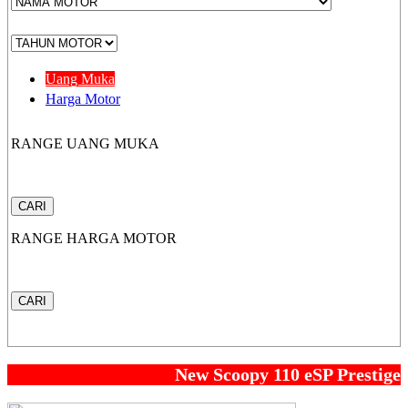
CB 150X
Uang Muka
Harga Motor
RANGE UANG MUKA
New Sonic 150R
CARI
RANGE HARGA MOTOR
New CB150R Streetfir
CARI
CRF 150L
New Scoopy 110 eSP Prestige