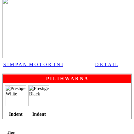
All New CBR 150R
CB 150 VERZA
S I M P A N M O T O R I N I
D E T A I L
SH 150i
P I L I H W A R N A
PCX Hybrid
Indent
Indent
Tipe