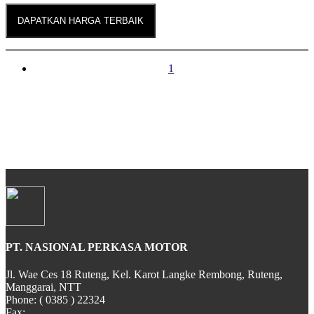
DAPATKAN HARGA TERBAIK
1
PT. NASIONAL PERKASA MOTOR
Jl. Wae Ces 18 Ruteng, Kel. Karot Langke Rembong, Ruteng,
Manggarai, NTT
Phone: ( 0385 ) 22324
Fax: