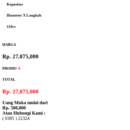
Kapasitas
Diameter X Langkah
110cc
Rasio Kompresi
HARGA
9,5:1
Rp. 27,075,000
Tipe Starter
PROMO
0
Otomatis, V-Matic
TOTAL
Sistem Bahan Bakar
Rp. 27,075,000
Injeksi (PGM-FI)
Uang Muka mulai dari
Transmisi
Rp. 500,000
Atau Hubungi Kami :
Automatic
( 0385 ) 22324