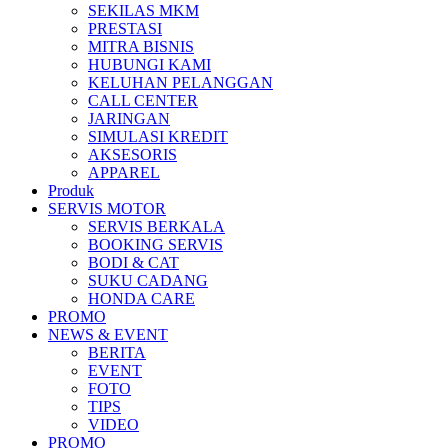
SEKILAS MKM
All New Scoopy
PRESTASI
MITRA BISNIS
HUBUNGI KAMI
KELUHAN PELANGGAN
CALL CENTER
JARINGAN
VARIO 160
SIMULASI KREDIT
AKSESORIS
APPAREL
Produk
SERVIS MOTOR
ADV 160
SERVIS BERKALA
BOOKING SERVIS
BODI & CAT
SUKU CADANG
HONDA CARE
PROMO
All New BeAT eSP
NEWS & EVENT
BERITA
EVENT
FOTO
TIPS
VIDEO
PCX 160 eSP
PROMO