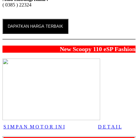
( 0385 ) 22324
DAPATKAN HARGA TERBAIK
New Scoopy 110 eSP Fashion
S I M P A N M O T O R I N I
D E T A I L