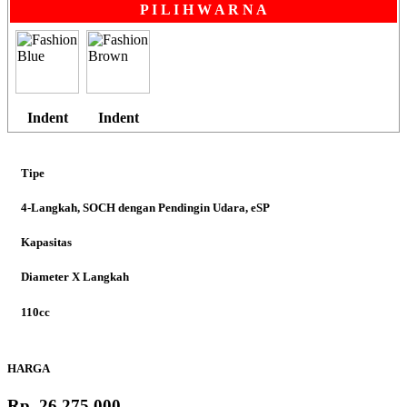
P I L I H W A R N A
Indent
Indent
Tipe
4-Langkah, SOCH dengan Pendingin Udara, eSP
Kapasitas
Diameter X Langkah
110cc
Rasio Kompresi
HARGA
9,5:1
Rp. 26,275,000