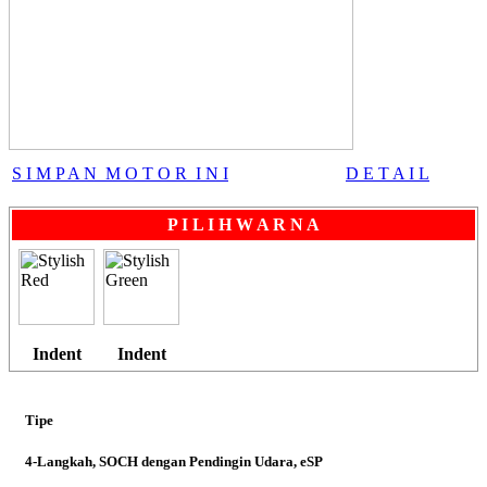
S I M P A N M O T O R I N I
D E T A I L
P I L I H W A R N A
Indent
Indent
Tipe
4-Langkah, SOCH dengan Pendingin Udara, eSP