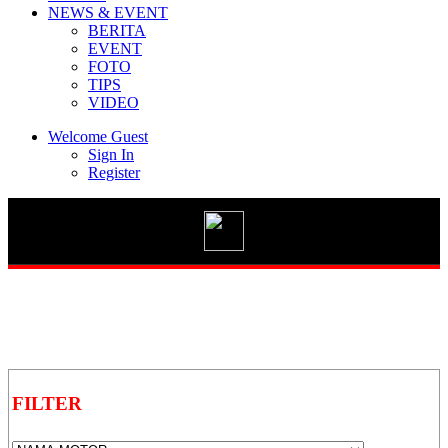
NEWS & EVENT
BERITA
EVENT
FOTO
TIPS
Vario 125 eSP
VIDEO
Welcome Guest
Sign In
Register
New BeAT Street eSP
STYLO 160
GENIO
FILTER